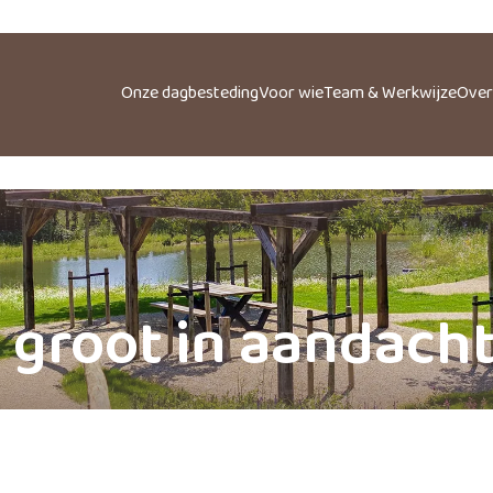
Onze dagbesteding
Voor wie
Team & Werkwijze
Over
, groot in aandach