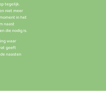
ep tegelijk.
en niet meer
 moment in het
om naast
n die nodig is.
ding waar
Dat geeft
r de naasten