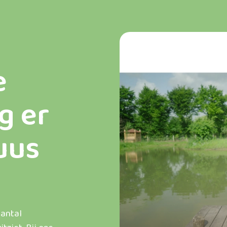
e
g er
huus
aantal