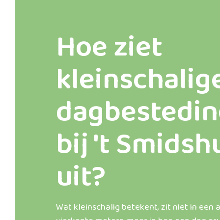
Hoe ziet
kleinschalig
dagbestedin
bij 't Smids
uit?
Wat kleinschalig betekent, zit niet in een 