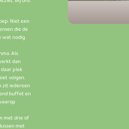
tziet. Bij ons
oep. Niet een
ensen die de
e wat nodig
mma. Als
werkt dan
 daar plek
oet volgen.
h zit iedereen
end buffet en
 waarop
n met drie of
 Klussen met