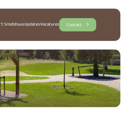
 ‘t Smidshuus
Updates
Vacatures
Contact
t